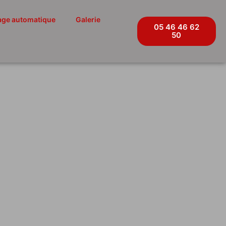
age automatique
Galerie
05 46 46 62
50